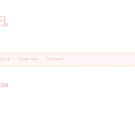
lbum
Over ons
Contact
iza