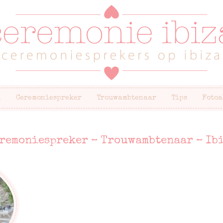
n
Ceremoniespreker
Trouwambtenaar
Tips
Fotoa
remoniespreker – Trouwambtenaar – Ib